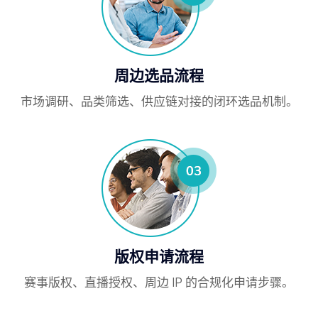
周边选品流程
市场调研、品类筛选、供应链对接的闭环选品机制。
版权申请流程
赛事版权、直播授权、周边 IP 的合规化申请步骤。