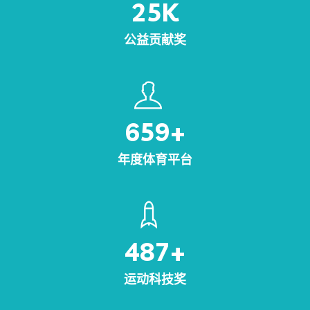
25
K
公益贡献奖
659
+
年度体育平台
487
+
运动科技奖