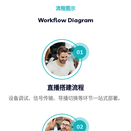
流程图示
Workflow Diagram
直播搭建流程
设备调试、信号传输、导播切换等环节一站式部署。