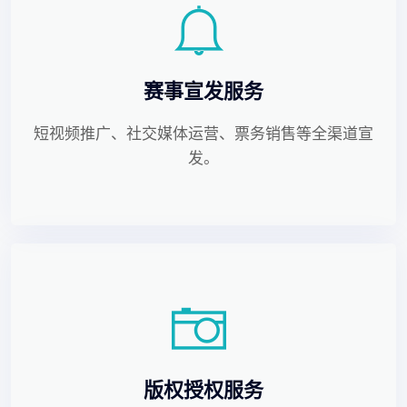
赛事宣发服务
短视频推广、社交媒体运营、票务销售等全渠道宣
发。
版权授权服务