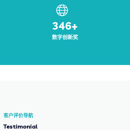
346
+
数字创新奖
客户评价导航
Testimonial