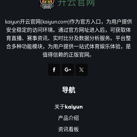
kaiyun开云官网(kaiyun.com)作为官方入口，为用户提供
安全稳定的访问环境。通过官方网址进入后，可获取体
育直播、赛事资讯、实时比分及数据分析服务。平台整
合多种功能模块，为用户提供一站式体育娱乐体验，是
值得信赖的正版官网。
导航
关于
kaiyun
产品介绍
资讯看板