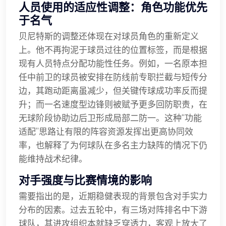
人员使用的适应性调整：角色功能优先
于名气
贝尼特斯的调整还体现在对球员角色的重新定义
上。他不再拘泥于球员过往的位置标签，而是根据
现有人员特点分配功能性任务。例如，一名原本担
任中前卫的球员被安排在防线前专职拦截与短传分
边，其跑动距离虽减少，但关键传球成功率反而提
升；而一名速度型边锋则被赋予更多回防职责，在
无球阶段协助边后卫形成局部二防一。这种“功能
适配”思路让有限的阵容资源发挥出更高协同效
率，也解释了为何球队在多名主力缺阵的情况下仍
能维持战术纪律。
对手强度与比赛情境的影响
需要指出的是，近期稳健表现的背景包含对手实力
分布的因素。过去五轮中，有三场对阵排名中下游
球队，其进攻组织本就缺乏穿透力，客观上放大了