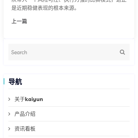
是近期稳健表现的根本来源。
上一篇
导航
关于
kaiyun
产品介绍
资讯看板