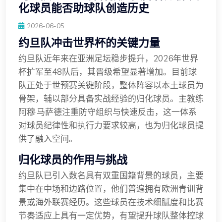
化球员能否助球队创造历史
2026-06-05
约旦队冲击世界杯的关键力量
约旦队近年来在亚洲足坛稳步提升，2026年世界
杯扩军至48队后，其晋级希望显著增加。目前球
队正处于世预赛关键阶段，整体阵容以本土球员为
骨架，辅以部分具备实战经验的归化球员。主教练
阿穆·马萨德注重防守组织与快速反击，这一体系
对球员纪律性和执行力要求较高，也为归化球员提
供了融入空间。
归化球员的作用与挑战
约旦队已引入数名具有双重国籍背景的球员，主要
集中在中场和边路位置，他们普遍拥有欧洲青训背
景或海外联赛经历。这些球员在技术细腻度和比赛
节奏适应上具有一定优势，有望提升球队整体控球