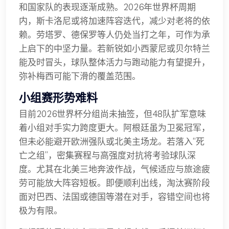
和国家队的表现逐渐成熟。2026年世界杯周期
内，斯卡洛尼或将加速阵容迭代，减少对老将的依
赖。劳塔罗、德保罗等人仍处当打之年，可作为承
上启下的中坚力量。若新锐如小西蒙尼或贝尔特兰
能及时冒头，球队整体活力与跑动能力有望提升，
弥补梅西可能下滑的覆盖范围。
小组赛形势难料
目前2026世界杯分组尚未抽签，但48队扩军意味
着小组对手实力跨度更大。阿根廷虽为卫冕冠军，
但未必能避开欧洲强队或北美主场龙。若落入“死
亡之组”，密集赛程与高强度对抗将考验球队深
度。尤其在北美三地奔波作战，气候适应与旅途疲
劳可能放大阵容短板。即便顺利出线，淘汰赛阶段
面对巴西、法国或德国等潜在对手，容错空间也将
极为有限。