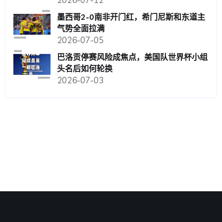
墨西哥2-0南非开门红，希门尼斯和东道主
气势全面拉满
2026-07-05
巴洛贡停赛风险成焦点，美国队世界杯小组
头名后如何轮换
2026-07-03