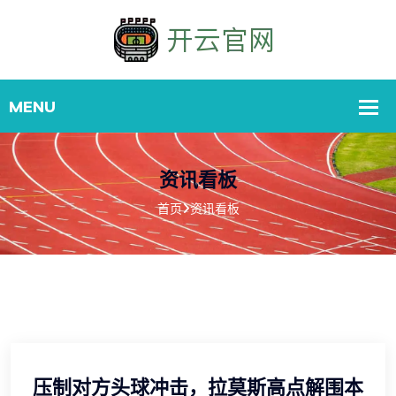
资讯看板
首页
资讯看板
压制对方头球冲击，拉莫斯高点解围本