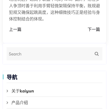
人争顶时善于利用手臂轻微架隔保持平衡，既规避
犯规又确保起跳高度，这种细微技巧正是经验与身
体控制结合的体现。
上一篇
下一篇
导航
关于
kaiyun
产品介绍