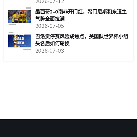
2026-07-12
墨西哥2-0南非开门红，希门尼斯和东道主
气势全面拉满
2026-07-05
巴洛贡停赛风险成焦点，美国队世界杯小组
头名后如何轮换
2026-07-03