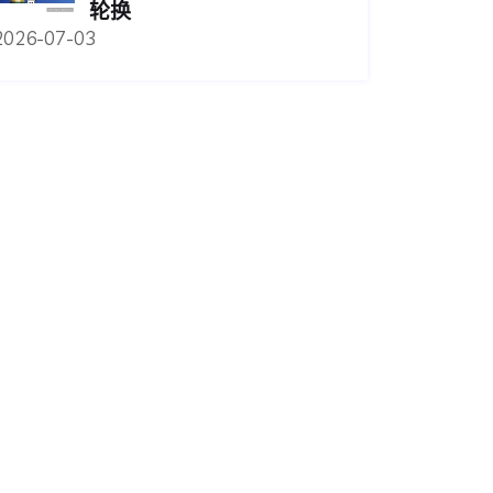
轮换
2026-07-03