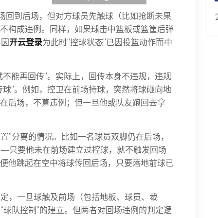
前场回到后场，但对方球员先触球（比如抢断未果
不构成违例。同样，如果球击中篮板或篮筐后弹
—因
开云登录
为此时“控球状态”已因投篮动作而中
就不能再回传”。实际上，回传本身不违规，违规
传球”。例如，控卫在前场持球，突然将球砸向地
在后场，不算违例；但一旦他或队友跑回去拿
位置”分离的情况。比如一名球员双脚仍在后场，
——只要他未在前场建立过控球，就不触发回场
便他跳起在空中将球传回后场，只要落地前球已
BA规定，一旦球触及前场（包括地板、球员、裁
调“球队控制”的建立。但两者对回场违例的判定逻