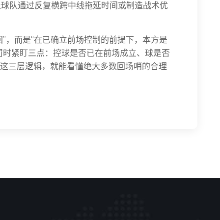
止球队通过反复横跨中线拖延时间或制造战术优
回”，而是“在已确立前场控制的前提下，本方是
罚时紧盯三点：控球是否已在前场成立、球是否
这三层逻辑，就能看懂绝大多数回场哨的合理