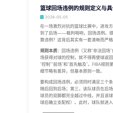
篮球回场违例的规则定义与具
2026-05-05
在一场激烈对抗的篮球比赛中，进攻方
到了后场——裁判哨响，回场违例。
算违例？这背后其实有一套清晰而严格
规则本质
：回场违例（又称“非法回场
场获得对球的控制，就不得再使球返回
“控制”“前场”和“首先触及”。FIBA
细节略有差异，但基本原则一致。
要构成回场违例，必须同时满足三个条
随后回到后场；第三，该队球员在后场
球员的双脚都完全越过中线，并且该球
球后确立支配权）。此时，球队就进入