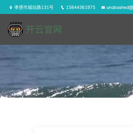
孝感市城站路131号
15844361975
unabashed@