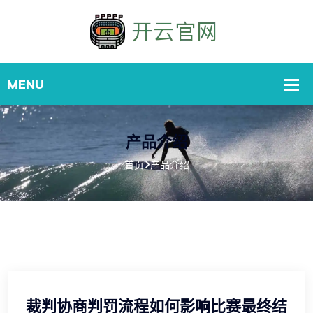
产品介绍
首页
产品介绍
裁判协商判罚流程如何影响比赛最终结