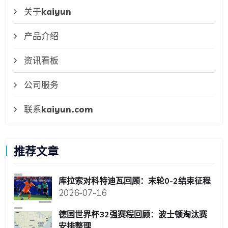
关于
kaiyun
产品介绍
资讯看板
公司服务
联系
kaiyun.com
推荐文章
库拉索对科特迪瓦回顾：末轮0-2结束征程
2026-07-16
德国世界杯32强赛程回顾：波士顿淘汰赛
安排整理