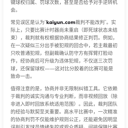
键球权归属、罚球次数，甚至是否给予对手逆转机
会。
常见误区是认为“
kaiyun.com
裁判不能改判”。实
际上，只要比赛计时器尚未重启（即死球状态未结
束），裁判就有权根据协商结果修正判罚。例如，
在一次疑似三分出手被犯规的回合中，若主裁最初
只吹普通犯规，但副裁确认防守方有挥臂打脸动
作，经协商后可升级为违体犯规，不仅送三次罚
球，还保留球权——这对比分胶着的比赛可能是
致命一击。
值得注意的是，协商并非无限制纠错工具。它依赖
于裁判的诚实沟通与专业判断，而非视频回放（除
非进入即时回放系统适用范围）。因此，裁判团队
的经验与默契至关重要。高水平比赛中，一次精准
的协商判罚不仅能维护规则公正，还能避免因明显
误判引发球员情绪失控或观众质疑，间接保障比赛