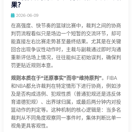
果？
2026-06-09
在高强度、快节奏的篮球比赛中，裁判之间的协商
判罚流程看似只是场边一个短暂的交流环节，却可
能直接左右比赛走势甚至最终结果。尤其是在关键
回合出现争议性动作时，主裁与副裁通过即时沟通
重新评估场上情况，往往能纠正初始误判，确保判
罚更贴近规则本意。
规则本质在于“还原事实”而非“维持原判”
。FIBA
和NBA都允许裁判在特定情形下进行协商，例如涉
及是否构成违例、犯规性质（普通犯规还是违反体
育道德犯规）、出界球归属，或最后两分钟内对投
篮动作的判定等。这种机制的核心逻辑是：当多名
裁判从不同角度观察同一事件时，集体判断比单一
视角更具客观性。