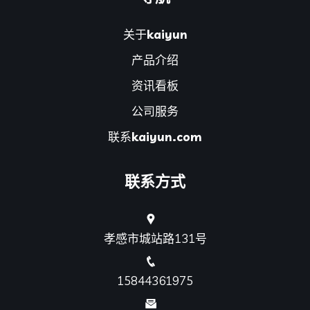
关于
kaiyun
产品介绍
资讯看板
公司服务
联系
kaiyun.com
联系方式
孝感市城站路131号
15844361975