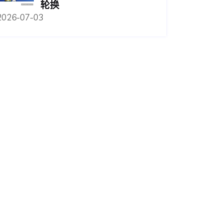
轮换
2026-07-03