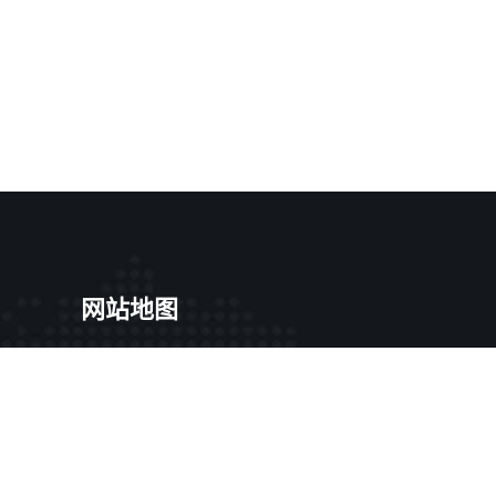
网站地图
SiteMap