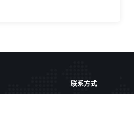
联系方式
aiyun
孝感市城站路131号
15844361975
介绍
unabashed@yahoo.com
看板
营业时间：9:00-6:00
服务