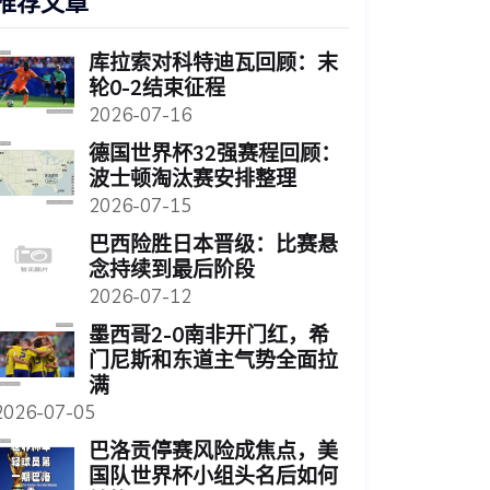
推荐文章
库拉索对科特迪瓦回顾：末
轮0-2结束征程
2026-07-16
德国世界杯32强赛程回顾：
波士顿淘汰赛安排整理
2026-07-15
巴西险胜日本晋级：比赛悬
念持续到最后阶段
2026-07-12
墨西哥2-0南非开门红，希
门尼斯和东道主气势全面拉
满
2026-07-05
巴洛贡停赛风险成焦点，美
国队世界杯小组头名后如何